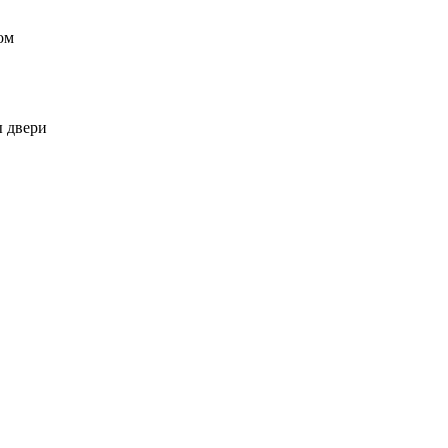
ом
ы двери