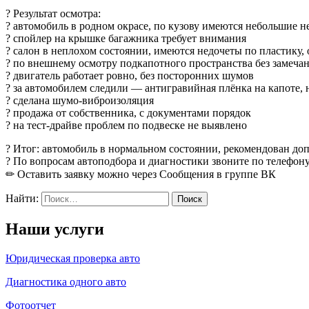
? Результат осмотра:
? автомобиль в родном окрасе, по кузову имеются небольшие н
? спойлер на крышке багажника требует внимания
? салон в неплохом состоянии, имеются недочеты по пластику,
? по внешнему осмотру подкапотного пространства без замечан
? двигатель работает ровно, без посторонних шумов
? за автомобилем следили — антигравийная плёнка на капоте, 
? сделана шумо-виброизоляция
? продажа от собственника, с документами порядок
? на тест-драйве проблем по подвеске не выявлено
? Итог: автомобиль в нормальном состоянии, рекомендован до
? По вопросам автоподбора и диагностики звоните по телефону
✏ Оставить заявку можно через Сообщения в группе ВК
Найти:
Наши услуги
Юридическая проверка авто
Диагностика одного авто
Фотоотчет