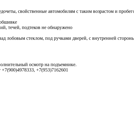
едочеты, свойственные автомобилям с таким возрастом и пробег
 обшивке
ий, течей, подтеков не обнаружено
над лобовым стеклом, под ручками дверей, с внутренней сторон
полнительный осмотр на подъемнике.
 +7(900)4978333, +7(953)7162601